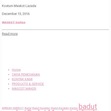
Kostum Maskot Lazada
December 13, 2016
MASKOT Online
Read more
KLIK UNTUK MENGHUBUNGI KAMI.
BERANDA
Home
CARA PEMESANAN
KONTAK KAMI
PRODUCTS & SERVICE
MASCOT MAKER
Tags
badut
APAKAH MASKOT
Badut
Badut Karakter
Badut Karakter Kartun