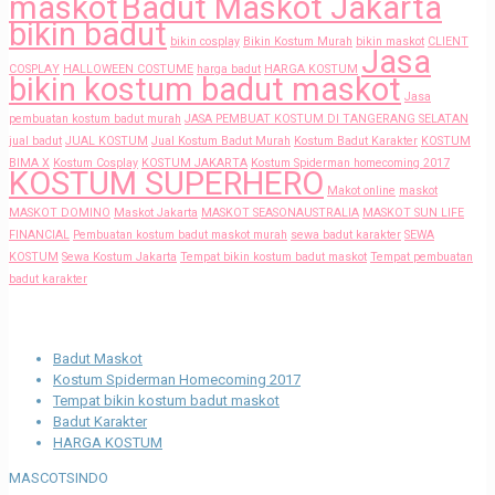
maskot
Badut Maskot Jakarta
bikin badut
bikin cosplay
Bikin Kostum Murah
bikin maskot
CLIENT
Jasa
COSPLAY
HALLOWEEN COSTUME
harga badut
HARGA KOSTUM
bikin kostum badut maskot
Jasa
pembuatan kostum badut murah
JASA PEMBUAT KOSTUM DI TANGERANG SELATAN
jual badut
JUAL KOSTUM
Jual Kostum Badut Murah
Kostum Badut Karakter
KOSTUM
BIMA X
Kostum Cosplay
KOSTUM JAKARTA
Kostum Spiderman homecoming 2017
KOSTUM SUPERHERO
Makot online
maskot
MASKOT DOMINO
Maskot Jakarta
MASKOT SEASONAUSTRALIA
MASKOT SUN LIFE
FINANCIAL
Pembuatan kostum badut maskot murah
sewa badut karakter
SEWA
KOSTUM
Sewa Kostum Jakarta
Tempat bikin kostum badut maskot
Tempat pembuatan
badut karakter
Recent Posts
Badut Maskot
Kostum Spiderman Homecoming 2017
Tempat bikin kostum badut maskot
Badut Karakter
HARGA KOSTUM
MASCOTSINDO