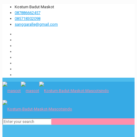
Kostum Badut Maskot
087886662457
085718302098
sanggaralle@gmail.com