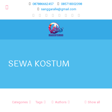
087886662457
085718302098
sanggaralle@gmail.com
SEWA KOSTUM
Categories
Tags
Authors
Show all