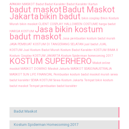
APAKAH MASKOT
Badut
Badut Karakter
Badut Karakter Kartun
badut maskot
Badut Maskot
Jakarta
bikin badut
bikin cosplay
Bikin Kostum
Murah
bikin maskot
CLIENT
COSPLAY
HALLOWEEN COSTUME
harga badut
Jasa bikin kostum
HARGA KOSTUM
badut maskot
Jasa pembuatan kostum badut murah
JASA PEMBUAT KOSTUM DI TANGERANG SELATAN
jual badut
JUAL
KOSTUM
Jual Kostum Badut Murah
Kostum Badut Karakter
KOSTUM BIMA X
Kostum Cosplay
KOSTUM JAKARTA
Kostum Spiderman homecoming 2017
KOSTUM SUPERHERO
Makot online
maskot
MASKOT DOMINO
Maskot Jakarta
MASKOT SEASONAUSTRALIA
MASKOT SUN LIFE FINANCIAL
Pembuatan kostum badut maskot murah
sewa
badut karakter
SEWA KOSTUM
Sewa Kostum Jakarta
Tempat bikin kostum
badut maskot
Tempat pembuatan badut karakter
Recent Posts
Badut Maskot
Kostum Spiderman Homecoming 2017