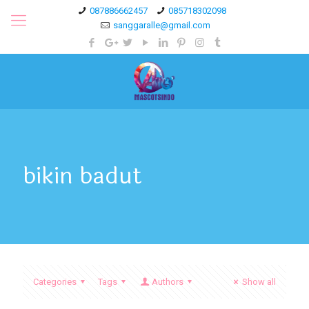
087886662457
085718302098
sanggaralle@gmail.com
bikin badut
Categories
Tags
Authors
Show all