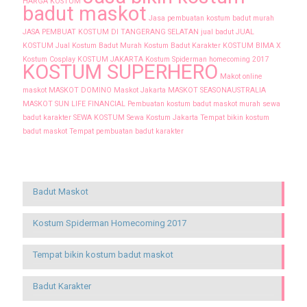
HARGA KOSTUM
badut maskot
Jasa pembuatan kostum badut murah
JASA PEMBUAT KOSTUM DI TANGERANG SELATAN
jual badut
JUAL
KOSTUM
Jual Kostum Badut Murah
Kostum Badut Karakter
KOSTUM BIMA X
Kostum Cosplay
KOSTUM JAKARTA
Kostum Spiderman homecoming 2017
KOSTUM SUPERHERO
Makot online
maskot
MASKOT DOMINO
Maskot Jakarta
MASKOT SEASONAUSTRALIA
MASKOT SUN LIFE FINANCIAL
Pembuatan kostum badut maskot murah
sewa
badut karakter
SEWA KOSTUM
Sewa Kostum Jakarta
Tempat bikin kostum
badut maskot
Tempat pembuatan badut karakter
Recent Posts
Badut Maskot
Kostum Spiderman Homecoming 2017
Tempat bikin kostum badut maskot
Badut Karakter