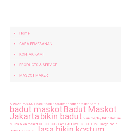
BERANDA
Home
CARA PEMESANAN
KONTAK KAMI
PRODUCTS & SERVICE
MASCOT MAKER
Tags
APAKAH MASKOT
Badut
Badut Karakter
Badut Karakter Kartun
badut maskot
Badut Maskot
Jakarta
bikin badut
bikin cosplay
Bikin Kostum
Murah
bikin maskot
CLIENT
COSPLAY
HALLOWEEN COSTUME
harga badut
Jasa bikin kostum