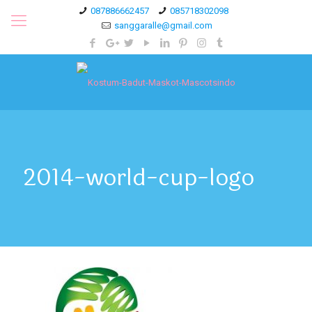
087886662457
085718302098
sanggaralle@gmail.com
2014-world-cup-logo