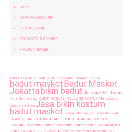
Home
CARA PEMESANAN
KONTAK KAMI
PRODUCTS & SERVICE
MASCOT MAKER
Tags
APAKAH MASKOT
Badut
Badut Karakter
Badut Karakter Kartun
badut maskot
Badut Maskot
Jakarta
bikin badut
bikin cosplay
Bikin Kostum
Murah
bikin maskot
CLIENT
COSPLAY
HALLOWEEN COSTUME
harga badut
Jasa bikin kostum
HARGA KOSTUM
badut maskot
Jasa pembuatan kostum badut murah
JASA PEMBUAT KOSTUM DI TANGERANG SELATAN
jual badut
JUAL
KOSTUM
Jual Kostum Badut Murah
Kostum Badut Karakter
KOSTUM BIMA X
Kostum Cosplay
KOSTUM JAKARTA
Kostum Spiderman homecoming 2017