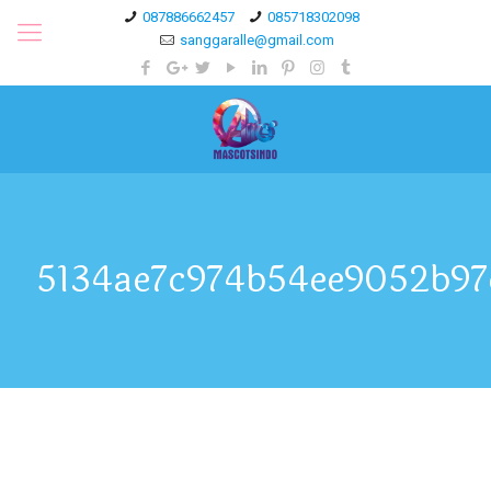
087886662457
085718302098
sanggaralle@gmail.com
5134ae7c974b54ee9052b97