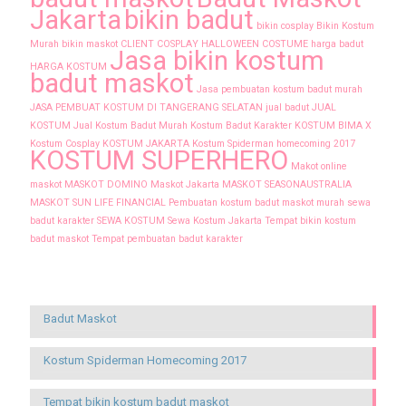
Jakarta
bikin badut
bikin cosplay
Bikin Kostum
Murah
bikin maskot
CLIENT
COSPLAY
HALLOWEEN COSTUME
harga badut
Jasa bikin kostum
HARGA KOSTUM
badut maskot
Jasa pembuatan kostum badut murah
JASA PEMBUAT KOSTUM DI TANGERANG SELATAN
jual badut
JUAL
KOSTUM
Jual Kostum Badut Murah
Kostum Badut Karakter
KOSTUM BIMA X
Kostum Cosplay
KOSTUM JAKARTA
Kostum Spiderman homecoming 2017
KOSTUM SUPERHERO
Makot online
maskot
MASKOT DOMINO
Maskot Jakarta
MASKOT SEASONAUSTRALIA
MASKOT SUN LIFE FINANCIAL
Pembuatan kostum badut maskot murah
sewa
badut karakter
SEWA KOSTUM
Sewa Kostum Jakarta
Tempat bikin kostum
badut maskot
Tempat pembuatan badut karakter
Recent Posts
Badut Maskot
Kostum Spiderman Homecoming 2017
Tempat bikin kostum badut maskot