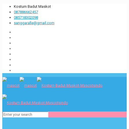
Kostum Badut Maskot
087886662457
085718302098
sanggaralle@gmail.com