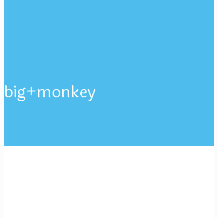
big+monkey
KLIK UNTUK MENGHUBUNGI KAMI.
BERANDA