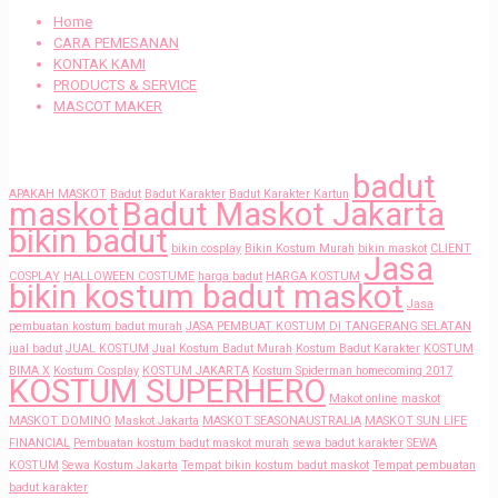
Home
CARA PEMESANAN
KONTAK KAMI
PRODUCTS & SERVICE
MASCOT MAKER
Tags
badut
APAKAH MASKOT
Badut
Badut Karakter
Badut Karakter Kartun
maskot
Badut Maskot Jakarta
bikin badut
bikin cosplay
Bikin Kostum Murah
bikin maskot
CLIENT
Jasa
COSPLAY
HALLOWEEN COSTUME
harga badut
HARGA KOSTUM
bikin kostum badut maskot
Jasa
pembuatan kostum badut murah
JASA PEMBUAT KOSTUM DI TANGERANG SELATAN
jual badut
JUAL KOSTUM
Jual Kostum Badut Murah
Kostum Badut Karakter
KOSTUM
BIMA X
Kostum Cosplay
KOSTUM JAKARTA
Kostum Spiderman homecoming 2017
KOSTUM SUPERHERO
Makot online
maskot
MASKOT DOMINO
Maskot Jakarta
MASKOT SEASONAUSTRALIA
MASKOT SUN LIFE
FINANCIAL
Pembuatan kostum badut maskot murah
sewa badut karakter
SEWA
KOSTUM
Sewa Kostum Jakarta
Tempat bikin kostum badut maskot
Tempat pembuatan
badut karakter