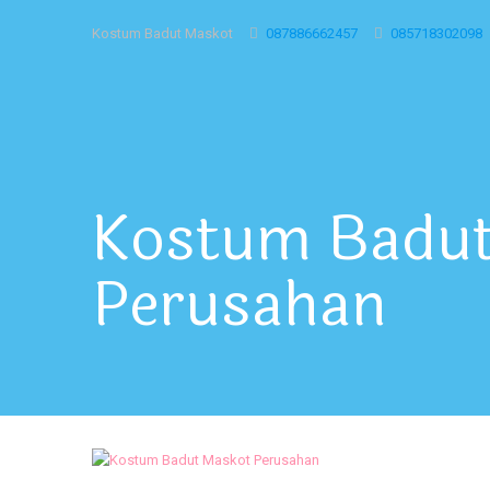
Kostum Badut Maskot
087886662457
085718302098
Kostum Badu
Perusahan