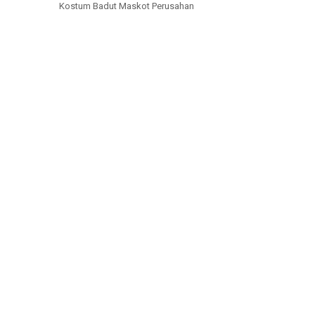
Kostum Badut Maskot Perusahan
KLIK UNTUK MENGHUBUNGI KAMI.