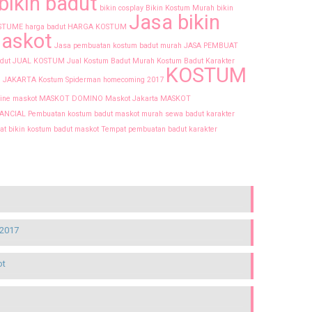
bikin badut
bikin cosplay
Bikin Kostum Murah
bikin
Jasa bikin
STUME
harga badut
HARGA KOSTUM
askot
Jasa pembuatan kostum badut murah
JASA PEMBUAT
adut
JUAL KOSTUM
Jual Kostum Badut Murah
Kostum Badut Karakter
KOSTUM
 JAKARTA
Kostum Spiderman homecoming 2017
ine
maskot
MASKOT DOMINO
Maskot Jakarta
MASKOT
NANCIAL
Pembuatan kostum badut maskot murah
sewa badut karakter
t bikin kostum badut maskot
Tempat pembuatan badut karakter
2017
ot