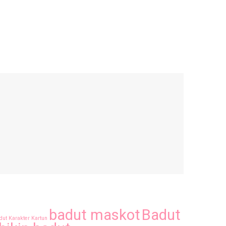
badut maskot
Badut
dut Karakter Kartun