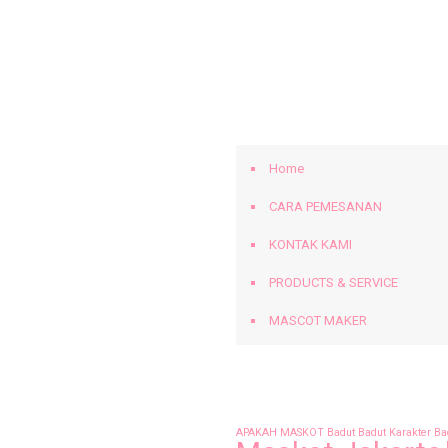
BERANDA
Home
CARA PEMESANAN
KONTAK KAMI
PRODUCTS & SERVICE
MASCOT MAKER
Tags
APAKAH MASKOT
Badut
Badut Karakter
Ba