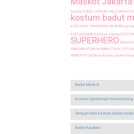
Maskot Jakarta
maskot
CLIENT
COSPLAY
HALLOWEEN CO
kostum badut m
KOSTUM DI TANGERANG SELATAN
jual b
KOSTUM BIMA X
Kostum Cosplay
KOSTUM
SUPERHERO
Makot onl
SEASONAUSTRALIA
MASKOT SUN LIFE FI
SEWA KOSTUM
Sewa Kostum Jakarta
Tempa
Recent Posts
Badut Maskot
Kostum Spiderman Homecoming 
Tempat bikin kostum badut mask
Badut Karakter