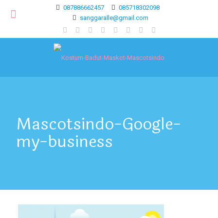
087886662457
085718302098
sanggaralle@gmail.com
Mascotsindo-Google-
my-business