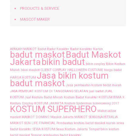
PRODUCTS & SERVICE
MASCOT MAKER
Tags
APAKAH MASKOT
Badut
Badut Karakter
Badut Karakter Kartun
badut maskot
Badut Maskot
Jakarta
bikin badut
bikin cosplay
Bikin Kostum
Murah
bikin maskot
CLIENT
COSPLAY
HALLOWEEN COSTUME
harga badut
Jasa bikin kostum
HARGA KOSTUM
badut maskot
Jasa pembuatan kostum badut murah
JASA PEMBUAT KOSTUM DI TANGERANG SELATAN
jual badut
JUAL
KOSTUM
Jual Kostum Badut Murah
Kostum Badut Karakter
KOSTUM BIMA X
Kostum Cosplay
KOSTUM JAKARTA
Kostum Spiderman homecoming 2017
KOSTUM SUPERHERO
Makot online
maskot
MASKOT DOMINO
Maskot Jakarta
MASKOT SEASONAUSTRALIA
MASKOT SUN LIFE FINANCIAL
Pembuatan kostum badut maskot murah
sewa
badut karakter
SEWA KOSTUM
Sewa Kostum Jakarta
Tempat bikin kostum
badut maskot
Tempat pembuatan badut karakter