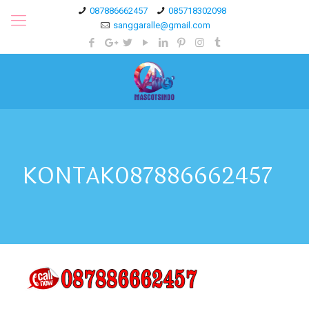
087886662457
085718302098
sanggaralle@gmail.com
KONTAK087886662457