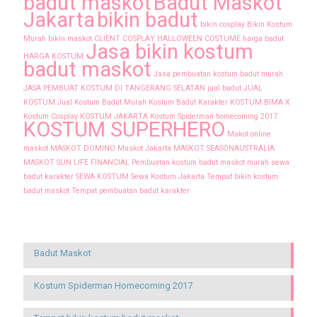
badut maskot
Badut Maskot
Jakarta
bikin badut
bikin cosplay
Bikin Kostum
Murah
bikin maskot
CLIENT
COSPLAY
HALLOWEEN COSTUME
harga badut
Jasa bikin kostum
HARGA KOSTUM
badut maskot
Jasa pembuatan kostum badut murah
JASA PEMBUAT KOSTUM DI TANGERANG SELATAN
jual badut
JUAL
KOSTUM
Jual Kostum Badut Murah
Kostum Badut Karakter
KOSTUM BIMA X
Kostum Cosplay
KOSTUM JAKARTA
Kostum Spiderman homecoming 2017
KOSTUM SUPERHERO
Makot online
maskot
MASKOT DOMINO
Maskot Jakarta
MASKOT SEASONAUSTRALIA
MASKOT SUN LIFE FINANCIAL
Pembuatan kostum badut maskot murah
sewa
badut karakter
SEWA KOSTUM
Sewa Kostum Jakarta
Tempat bikin kostum
badut maskot
Tempat pembuatan badut karakter
Recent Posts
Badut Maskot
Kostum Spiderman Homecoming 2017