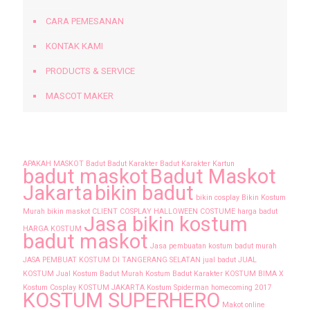
CARA PEMESANAN
KONTAK KAMI
PRODUCTS & SERVICE
MASCOT MAKER
Tags
APAKAH MASKOT
Badut
Badut Karakter
Badut Karakter Kartun
badut maskot
Badut Maskot
Jakarta
bikin badut
bikin cosplay
Bikin Kostum
Murah
bikin maskot
CLIENT
COSPLAY
HALLOWEEN COSTUME
harga badut
Jasa bikin kostum
HARGA KOSTUM
badut maskot
Jasa pembuatan kostum badut murah
JASA PEMBUAT KOSTUM DI TANGERANG SELATAN
jual badut
JUAL
KOSTUM
Jual Kostum Badut Murah
Kostum Badut Karakter
KOSTUM BIMA X
Kostum Cosplay
KOSTUM JAKARTA
Kostum Spiderman homecoming 2017
KOSTUM SUPERHERO
Makot online