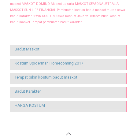
maskot
MASKOT DOMINO
Maskot Jakarta
MASKOT SEASONAUSTRALIA
MASKOT SUN LIFE FINANCIAL
Pembuatan kostum badut maskot murah
sewa
badut karakter
SEWA KOSTUM
Sewa Kostum Jakarta
Tempat bikin kostum
badut maskot
Tempat pembuatan badut karakter
Recent Posts
Badut Maskot
Kostum Spiderman Homecoming 2017
Tempat bikin kostum badut maskot
Badut Karakter
HARGA KOSTUM