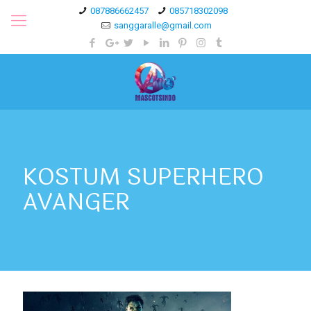
087886662457
085718302098
sanggaralle@gmail.com
KOSTUM SUPERHERO
AVANGER