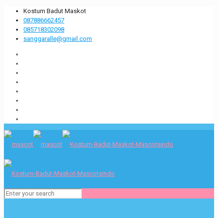
Kostum Badut Maskot
087886662457
085718302098
sanggaralle@gmail.com