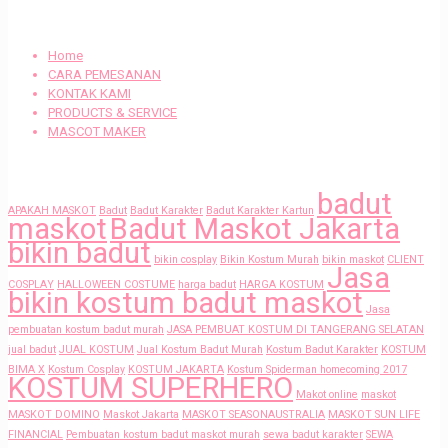
BERANDA
Home
CARA PEMESANAN
KONTAK KAMI
PRODUCTS & SERVICE
MASCOT MAKER
Tags
badut
APAKAH MASKOT
Badut
Badut Karakter
Badut Karakter Kartun
maskot
Badut Maskot Jakarta
bikin badut
bikin cosplay
Bikin Kostum Murah
bikin maskot
CLIENT
Jasa
COSPLAY
HALLOWEEN COSTUME
harga badut
HARGA KOSTUM
bikin kostum badut maskot
Jasa
pembuatan kostum badut murah
JASA PEMBUAT KOSTUM DI TANGERANG SELATAN
jual badut
JUAL KOSTUM
Jual Kostum Badut Murah
Kostum Badut Karakter
KOSTUM
BIMA X
Kostum Cosplay
KOSTUM JAKARTA
Kostum Spiderman homecoming 2017
KOSTUM SUPERHERO
Makot online
maskot
MASKOT DOMINO
Maskot Jakarta
MASKOT SEASONAUSTRALIA
MASKOT SUN LIFE
FINANCIAL
Pembuatan kostum badut maskot murah
sewa badut karakter
SEWA