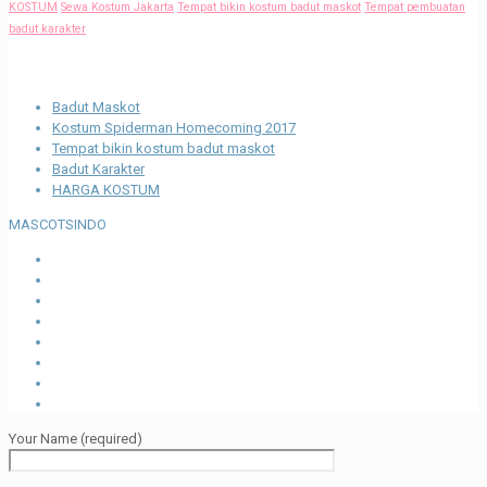
KOSTUM
Sewa Kostum Jakarta
Tempat bikin kostum badut maskot
Tempat pembuatan
badut karakter
Recent Posts
Badut Maskot
Kostum Spiderman Homecoming 2017
Tempat bikin kostum badut maskot
Badut Karakter
HARGA KOSTUM
MASCOTSINDO
Your Name (required)