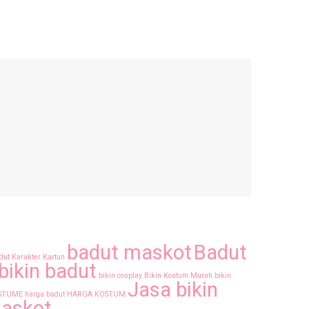
badut maskot
Badut
dut Karakter Kartun
bikin badut
bikin cosplay
Bikin Kostum Murah
bikin
Jasa bikin
STUME
harga badut
HARGA KOSTUM
askot