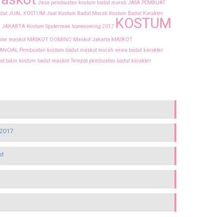
Jasa pembuatan kostum badut murah
JASA PEMBUAT
adut
JUAL KOSTUM
Jual Kostum Badut Murah
Kostum Badut Karakter
KOSTUM
 JAKARTA
Kostum Spiderman homecoming 2017
ine
maskot
MASKOT DOMINO
Maskot Jakarta
MASKOT
NANCIAL
Pembuatan kostum badut maskot murah
sewa badut karakter
t bikin kostum badut maskot
Tempat pembuatan badut karakter
2017
ot