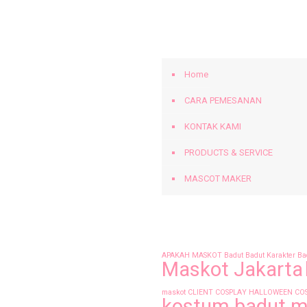
BERANDA
Home
CARA PEMESANAN
KONTAK KAMI
PRODUCTS & SERVICE
MASCOT MAKER
Tags
APAKAH MASKOT
Badut
Badut Karakter
Ba
Maskot Jakarta
maskot
CLIENT
COSPLAY
HALLOWEEN CO
kostum badut m