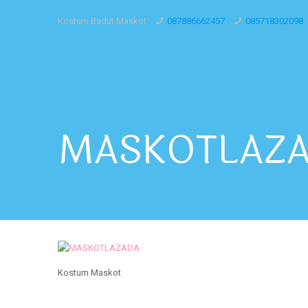
Kostum Badut Maskot
087886662457
085718302098
MASKOTLAZ
Kostum Maskot