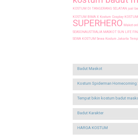
KOSTUM DI TANGERANG SELATAN
jual b
KOSTUM BIMA X
Kostum Cosplay
KOSTUM
SUPERHERO
Makot onl
SEASONAUSTRALIA
MASKOT SUN LIFE FI
SEWA KOSTUM
Sewa Kostum Jakarta
Tempa
Recent Posts
Badut Maskot
Kostum Spiderman Homecoming 
Tempat bikin kostum badut mask
Badut Karakter
HARGA KOSTUM