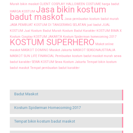
Murah
bikin maskot
CLIENT
COSPLAY
HALLOWEEN COSTUME
harga badut
Jasa bikin kostum
HARGA KOSTUM
badut maskot
Jasa pembuatan kostum badut murah
JASA PEMBUAT KOSTUM DI TANGERANG SELATAN
jual badut
JUAL
KOSTUM
Jual Kostum Badut Murah
Kostum Badut Karakter
KOSTUM BIMA X
Kostum Cosplay
KOSTUM JAKARTA
Kostum Spiderman homecoming 2017
KOSTUM SUPERHERO
Makot online
maskot
MASKOT DOMINO
Maskot Jakarta
MASKOT SEASONAUSTRALIA
MASKOT SUN LIFE FINANCIAL
Pembuatan kostum badut maskot murah
sewa
badut karakter
SEWA KOSTUM
Sewa Kostum Jakarta
Tempat bikin kostum
badut maskot
Tempat pembuatan badut karakter
Recent Posts
Badut Maskot
Kostum Spiderman Homecoming 2017
Tempat bikin kostum badut maskot