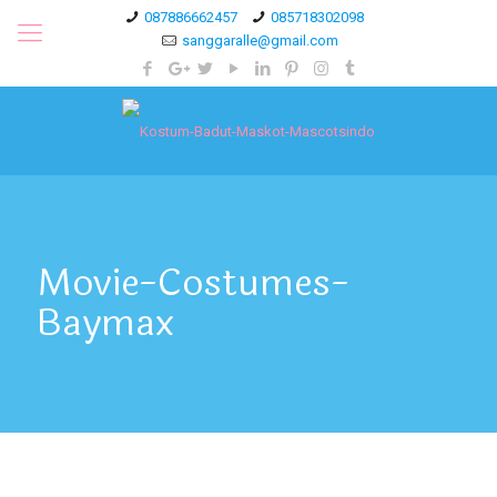
087886662457
085718302098
sanggaralle@gmail.com
Movie-Costumes-
Baymax