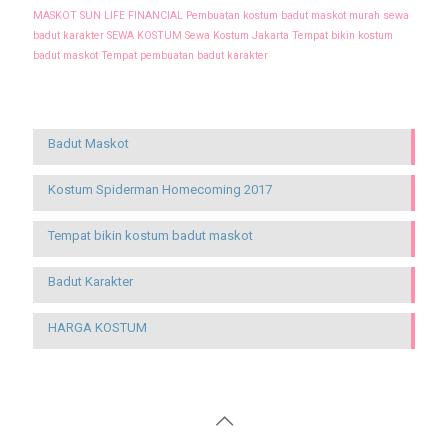
MASKOT SUN LIFE FINANCIAL
Pembuatan kostum badut maskot murah
sewa
badut karakter
SEWA KOSTUM
Sewa Kostum Jakarta
Tempat bikin kostum
badut maskot
Tempat pembuatan badut karakter
Recent Posts
Badut Maskot
Kostum Spiderman Homecoming 2017
Tempat bikin kostum badut maskot
Badut Karakter
HARGA KOSTUM