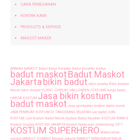
CARA PEMESANAN
KONTAK KAMI
PRODUCTS & SERVICE
MASCOT MAKER
Tags
APAKAH MASKOT
Badut
Badut Karakter
Badut Karakter Kartun
badut maskot
Badut Maskot
Jakarta
bikin badut
bikin cosplay
Bikin Kostum
Murah
bikin maskot
CLIENT
COSPLAY
HALLOWEEN COSTUME
harga badut
Jasa bikin kostum
HARGA KOSTUM
badut maskot
Jasa pembuatan kostum badut murah
JASA PEMBUAT KOSTUM DI TANGERANG SELATAN
jual badut
JUAL
KOSTUM
Jual Kostum Badut Murah
Kostum Badut Karakter
KOSTUM BIMA X
Kostum Cosplay
KOSTUM JAKARTA
Kostum Spiderman homecoming 2017
KOSTUM SUPERHERO
Makot online
maskot
MASKOT DOMINO
Maskot Jakarta
MASKOT SEASONAUSTRALIA