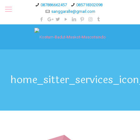
087886662457
085718302098
sanggaralle@gmail.com
home_sitter_services_ico